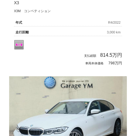
X3
X3M コンペティション
年式
R4/2022
走行距離
3,000 km
814.5
万円
支払総額
798万円
車両本体価格