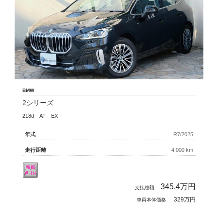
BMW
2シリーズ
218d AT EX
年式
R7/2025
走行距離
4,000 km
345.4
万円
支払総額
329万円
車両本体価格