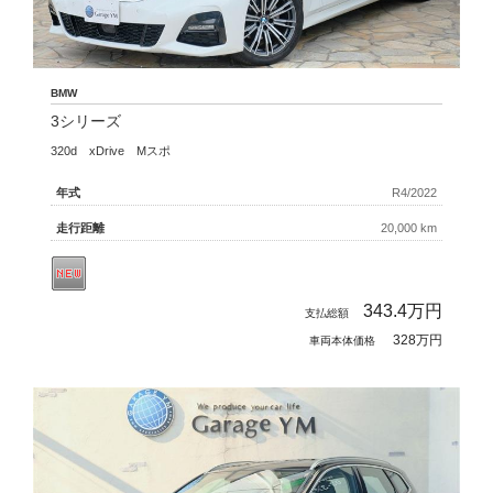
BMW
3シリーズ
320d xDrive Mスポ
年式
R4/2022
走行距離
20,000 km
343.4
万円
支払総額
328万円
車両本体価格