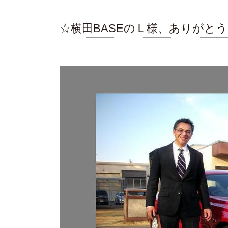
☆横田BASEのＬ様、ありがと