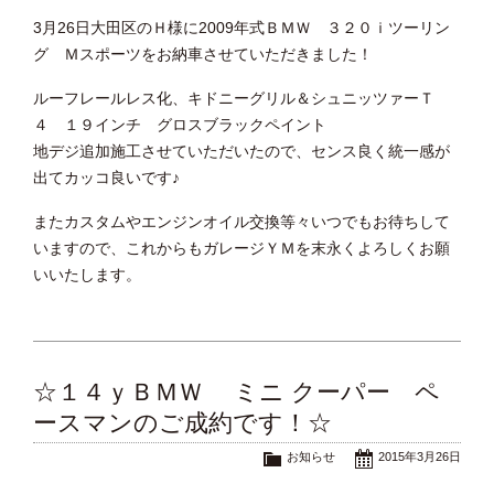
3月26日大田区のＨ様に2009年式ＢＭＷ ３２０ｉツーリン
グ Ｍスポーツをお納車させていただきました！
ルーフレールレス化、キドニーグリル＆シュニッツァーＴ
４ １９インチ グロスブラックペイント
地デジ追加施工させていただいたので、センス良く統一感が
出てカッコ良いです♪
またカスタムやエンジンオイル交換等々いつでもお待ちして
いますので、これからもガレージＹＭを末永くよろしくお願
いいたします。
☆１４ｙＢＭＷ ミニ クーパー ペ
ースマンのご成約です！☆
お知らせ
2015年3月26日