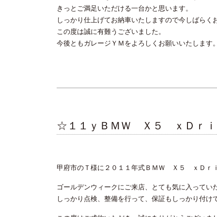
きっとご満足いただける一台かと思います。
しっかり仕上げてお納車いたしますので今しばらく
この度は誠に有難うございました。
今後ともガレージＹＭをよろしくお願いいたします
☆１１ｙＢＭＷ Ｘ５ ｘＤｒ
甲府市のＴ様に２０１１年式ＢＭＷ Ｘ５ ｘＤｒ
ゴールデンウィークにご来店、とても気に入ってい
しっかり点検、整備を行って、保証もしっかり付け