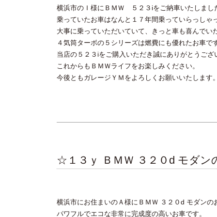
横浜市のＩ様にＢＭＷ ５２３iをご納車いたしまし
乗っていたお車はなんと１７年間乗っていらっしゃ
大事に乗っていただいていて、きっと車も喜んでい
４気筒ターボの５シリーズは燃費にも優れたお車で
当店の５２３iをご購入いただき誠にありがとうござ
これからもＢＭＷライフをお楽しみください。
今後ともガレージＹＭをよろしくお願いいたします
☆１３ｙ ＢＭＷ ３２０d モダ
横浜市にお住まいのＡ様にＢＭＷ ３２０d モダン
パワフルでエコな非常に完成度の高いお車です。