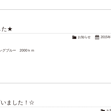
した★
お知らせ
2015
グブルー 2000ｋｍ
ざいました！☆
お