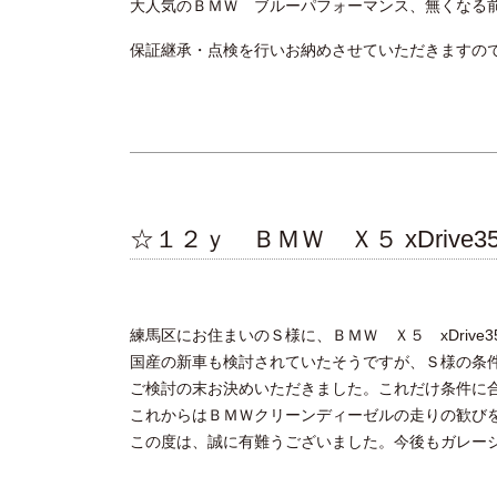
大人気のＢＭＷ ブルーパフォーマンス、無くなる
保証継承・点検を行いお納めさせていただきますの
☆１２ｙ ＢＭＷ Ｘ５ xDrive
練馬区にお住まいのＳ様に、ＢＭＷ Ｘ５ xDrive
国産の新車も検討されていたそうですが、Ｓ様の条
ご検討の末お決めいただきました。これだけ条件に
これからはＢＭＷ
クリーンディーゼルの走り
の歓び
この度は、誠に有難うございました。今後もガレー