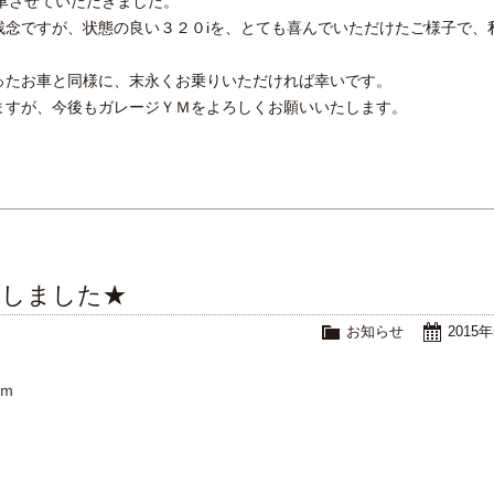
車させていただきました。
残念ですが、状態の良い３２０iを、とても喜んでいただけたご様子で、
ったお車と同様に、末永くお乗りいただければ幸いです。
ますが、今後もガレージＹＭをよろしくお願いいたします。
庫しました★
お知らせ
2015
ｋｍ