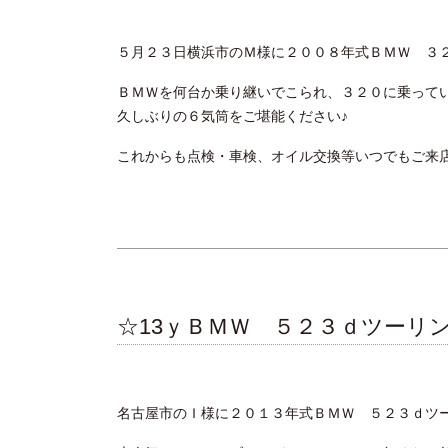
５月２３日横浜市のＭ様に２００８年式ＢＭＷ ３
ＢＭＷを何台か乗り継いでこられ、３２０に乗って
久しぶりの６気筒をご堪能ください♪
これからも点検・車検、オイル交換等いつでもご来
☆13ｙＢＭＷ ５２３ｄツーリ
名古屋市のＩ様に２０１３年式ＢＭＷ ５２３ｄツ