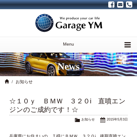
Menu
News
お知らせ
☆１０ｙ ＢＭＷ ３２０i 直噴エン
ジンのご成約です！☆
お知らせ
2015年5月3日
兵庫県にお住まいの、Ｔ様にＢＭＷ ３２０i 後期直噴エン