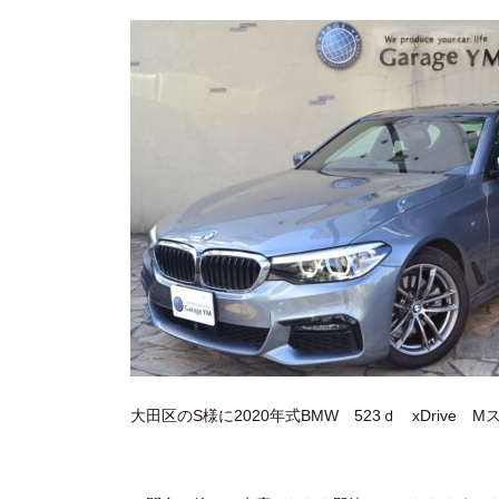
大田区のS様に2020年式BMW 523ｄ xDriv