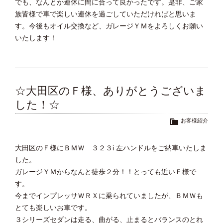
でも、なんとか連休に間に合って良かったです。是非、ご家
族皆様で車で楽しい連休を過ごしていただければと思いま
す。今後もオイル交換など、ガレージＹＭをよろしくお願い
いたします！
☆大田区のＦ様、ありがとうございま
した！☆
お客様紹介
大田区のＦ様にＢＭＷ ３２３i 左ハンドルをご納車いたしま
した。
ガレージＹＭからなんと徒歩２分！！とっても近いＦ様で
す。
今までインプレッサＷＲＸに乗られていましたが、ＢＭＷも
とても楽しいお車です。
３シリーズセダンは走る、曲がる、止まるとバランスのとれ