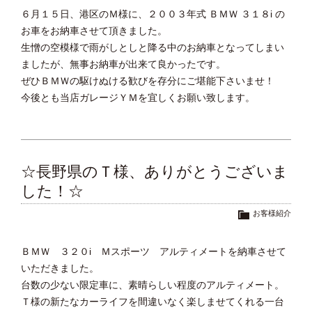
６月１５日、港区のＭ様に、２００３年式 ＢＭＷ ３１８i の
お車をお納車させて頂きました。
生憎の空模様で雨がしとしと降る中のお納車となってしまい
ましたが、無事お納車が出来て良かったです。
ぜひＢＭＷの駆けぬける歓びを存分にご堪能下さいませ！
今後とも当店ガレージＹＭを宜しくお願い致します。
☆長野県のＴ様、ありがとうございま
した！☆
お客様紹介
ＢＭＷ ３２０i Ｍスポーツ アルティメートを納車させて
いただきました。
台数の少ない限定車に、素晴らしい程度のアルティメート。
Ｔ様の新たなカーライフを間違いなく楽しませてくれる一台