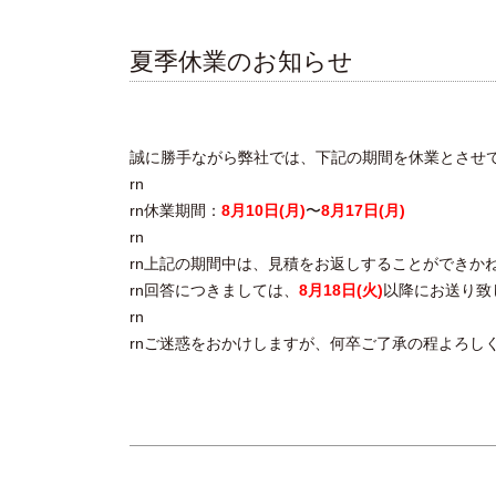
夏季休業のお知らせ
誠に勝手ながら弊社では、下記の期間を休業とさせ
rn
rn休業期間：
8月10日(月)
〜
8月17日(月)
rn
rn上記の期間中は、見積をお返しすることができか
rn回答につきましては、
8月18日(火)
以降にお送り致
rn
rnご迷惑をおかけしますが、何卒ご了承の程よろし