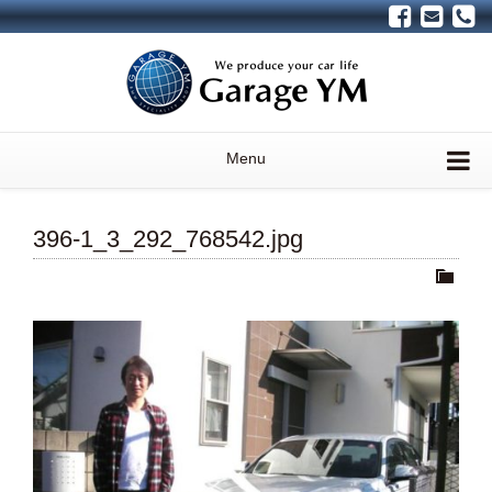
Menu
396-1_3_292_768542.jpg