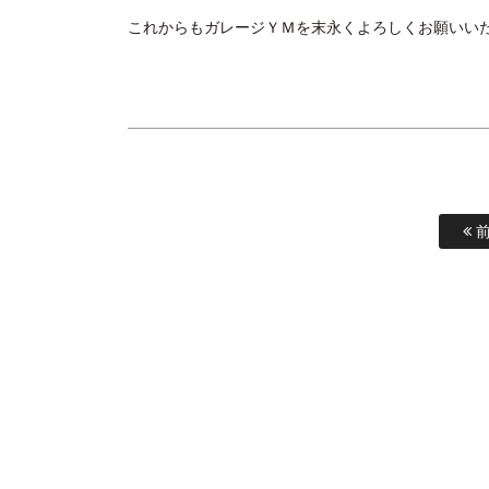
これからもガレージＹＭを末永くよろしくお願いい
前