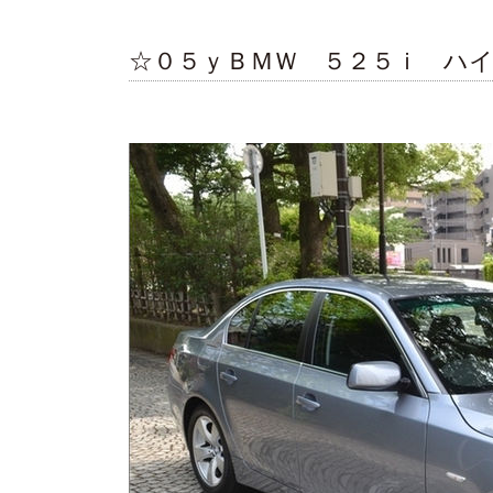
☆０５ｙＢＭＷ ５２５ｉ ハ