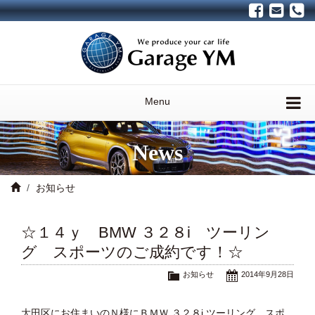
Menu
News
お知らせ
☆１４ｙ BMW ３２８i ツーリン
グ スポーツのご成約です！☆
お知らせ
2014年9月28日
大田区にお住まいのＮ様にＢＭＷ ３２８i ツーリング スポ