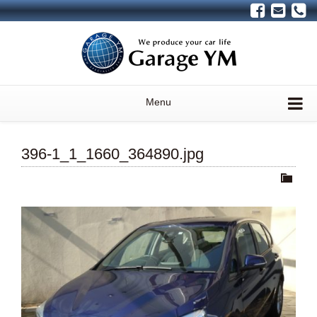
Menu
396-1_1_1660_364890.jpg