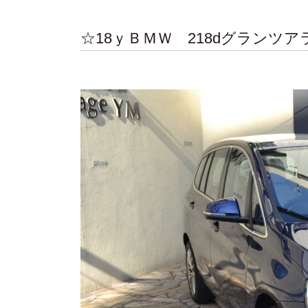
☆18ｙＢＭＷ 218dグランツ